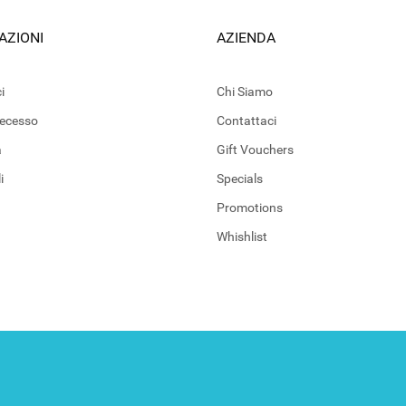
AZIONI
AZIENDA
i
Chi Siamo
 recesso
Contattaci
a
Gift Vouchers
i
Specials
Promotions
Whishlist