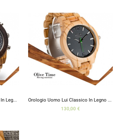
Orologio Da Polso Crono Sport In Legno Di Olivo E Noce
Orologio Uomo Lui Classico In Legno Di Olivo 100% Italiano
130,00 €