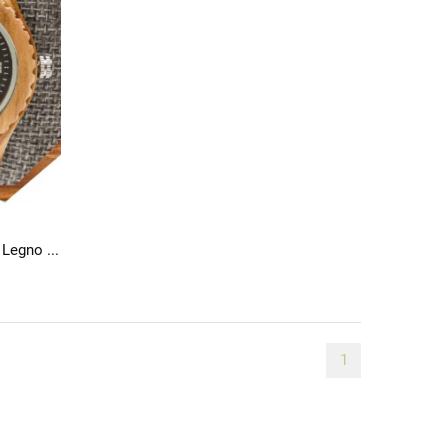
Orologio Donna Lei Classico In Legno Di Olivo 100% Italiano
1