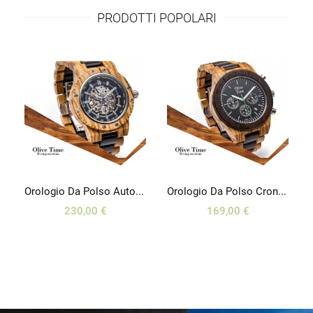
PRODOTTI POPOLARI
 D’oca
Orologio Da Polso Automatico In Legno Di Olivo E Wengé
Orologio Da Polso Crono Sport In Legno Di Olivo E Noce
230,00 €
169,00 €