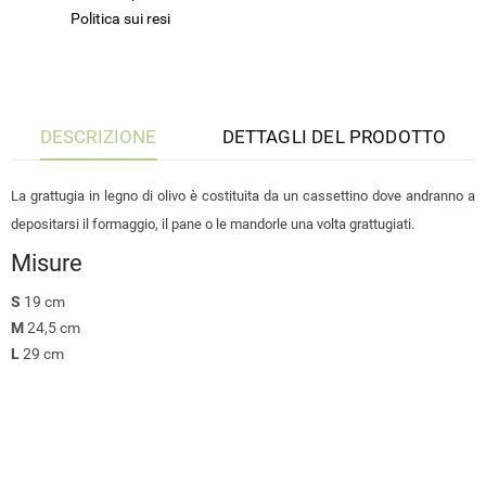
Politica sui resi
DESCRIZIONE
DETTAGLI DEL PRODOTTO
La grattugia in legno di olivo è costituita da un cassettino dove andranno a
depositarsi il formaggio, il pane o le mandorle una volta grattugiati.
Misure
S
19 cm
M
24,5 cm
L
29 cm