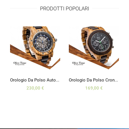
PRODOTTI POPOLARI
 D’oca
Orologio Da Polso Automatico In Legno Di Olivo E Wengé
Orologio Da Polso Crono Sport In Legno Di Olivo E Noce
230,00 €
169,00 €