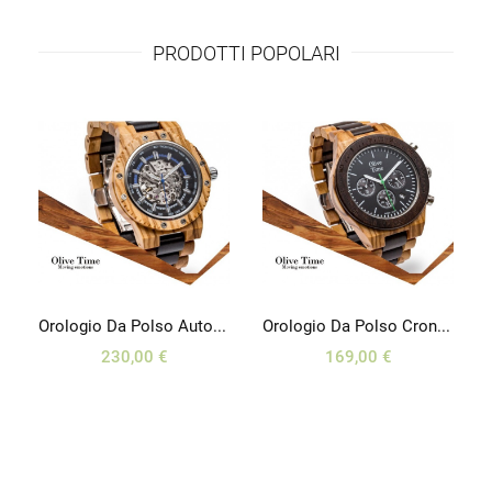
PRODOTTI POPOLARI
 D’oca
Orologio Da Polso Automatico In Legno Di Olivo E Wengé
Orologio Da Polso Crono Sport In Legno Di Olivo E Noce
230,00 €
169,00 €